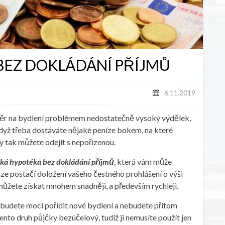
BEZ DOKLÁDÁNÍ PŘÍJMŮ
6.11.2019
věr na bydlení problémem nedostatečně vysoký výdělek,
 když třeba dostáváte nějaké peníze bokem, na které
y tak můžete odejít s nepořízenou.
ká hypotéka bez dokládání příjmů
, která vám může
ze postačí doložení vašeho čestného prohlášení o výši
ůžete získat mnohem snadněji, a především rychleji.
budete moci pořídit nové bydlení a nebudete přitom
ento druh půjčky bezúčelový, tudíž ji nemusíte použít jen