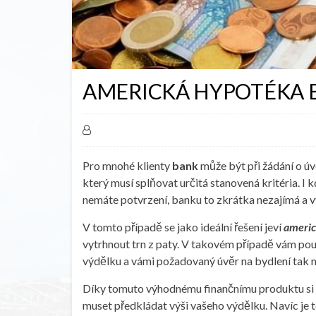
AMERICKÁ HYPOTÉKA 
Pro mnohé klienty
bank
může být při žádání o ú
který musí splňovat určitá stanovená kritéria. I
nemáte potvrzení, banku to zkrátka nezajímá a v
V tomto případě se jako ideální řešení jeví
americ
vytrhnout trn z paty. V takovém případě vám pou
výdělku a vámi požadovaný úvěr na bydlení tak m
Díky tomuto výhodnému finančnímu produktu si 
muset předkládat výši vašeho výdělku. Navíc je t