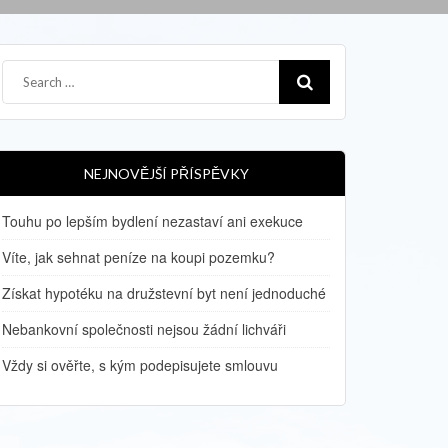
NEJNOVĚJŠÍ PŘÍSPĚVKY
Touhu po lepším bydlení nezastaví ani exekuce
Víte, jak sehnat peníze na koupi pozemku?
Získat hypotéku na družstevní byt není jednoduché
Nebankovní společnosti nejsou žádní lichváři
Vždy si ověřte, s kým podepisujete smlouvu