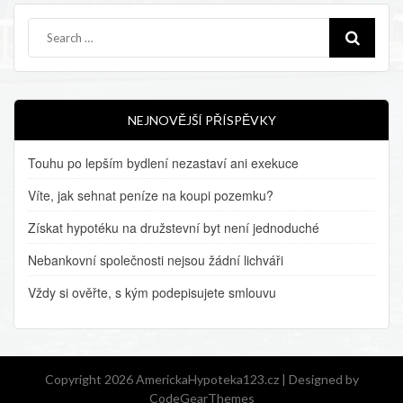
NEJNOVĚJŠÍ PŘÍSPĚVKY
Touhu po lepším bydlení nezastaví ani exekuce
Víte, jak sehnat peníze na koupi pozemku?
Získat hypotéku na družstevní byt není jednoduché
Nebankovní společnosti nejsou žádní lichváři
Vždy si ověřte, s kým podepisujete smlouvu
Copyright 2026 AmerickaHypoteka123.cz |
Designed by
CodeGearThemes