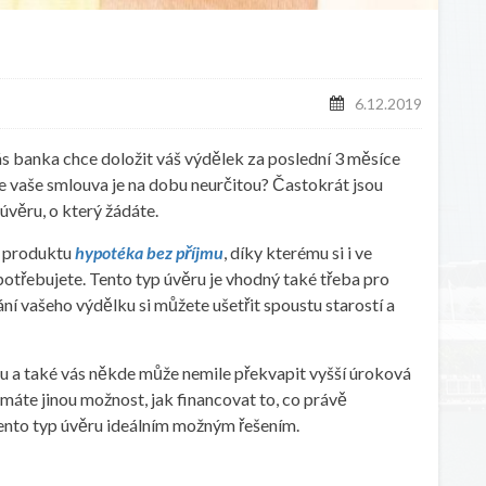
U
6.12.2019
ás banka chce doložit váš výdělek za poslední 3 měsíce
že vaše smlouva je na dobu neurčitou? Častokrát jsou
úvěru, o který žádáte.
m produktu
hypotéka bez příjmu
, díky kterému si i ve
potřebujete. Tento typ úvěru je vhodný také třeba pro
í vašeho výdělku si můžete ušetřit spoustu starostí a
u a také vás někde může nemile překvapit vyšší úroková
emáte jinou možnost, jak financovat to, co právě
 tento typ úvěru ideálním možným řešením.