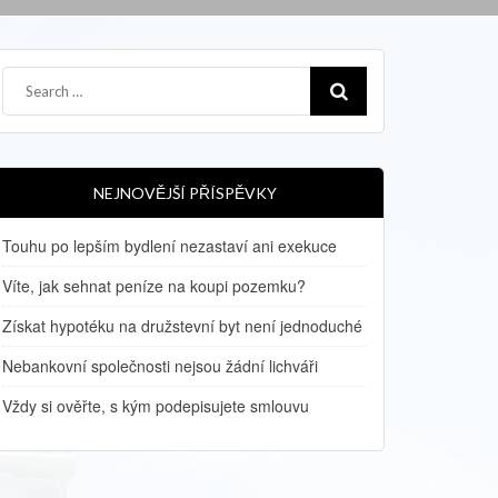
NEJNOVĚJŠÍ PŘÍSPĚVKY
Touhu po lepším bydlení nezastaví ani exekuce
Víte, jak sehnat peníze na koupi pozemku?
Získat hypotéku na družstevní byt není jednoduché
Nebankovní společnosti nejsou žádní lichváři
Vždy si ověřte, s kým podepisujete smlouvu