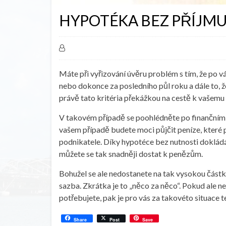
HYPOTÉKA BEZ PŘÍJM
Máte při vyřizování úvěru problém s tím, že po v
nebo dokonce za posledního půl roku a dále to, 
právě tato kritéria překážkou na cestě k vašemu 
V takovém případě se poohlédněte po finanční
vašem případě budete moci půjčit peníze, které 
podnikatele. Díky hypotéce bez nutnosti dokládán
můžete se tak snadněji dostat k penězům.
Bohužel se ale nedostanete na tak vysokou částk
sazba. Zkrátka je to „něco za něco“. Pokud ale n
potřebujete, pak je pro vás za takovéto situace
Share
Post
Save